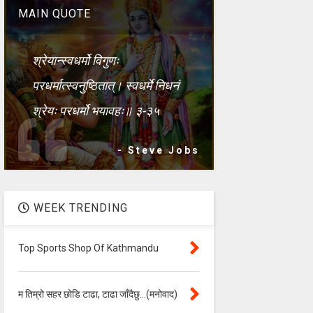
MAIN QUOTE
श्रेयान्स्वधर्मो विगुणः
परधर्मात्स्वनुष्ठितात्। स्वधर्मे निधनं
श्रेयः परधर्मो भयावहः॥ ३-३५
- Steve Jobs
WEEK TRENDING
Top Sports Shop Of Kathmandu
म तिम्रो सहर छोडि टाढा, टाढा जाँदैछु…(मनोवाद)