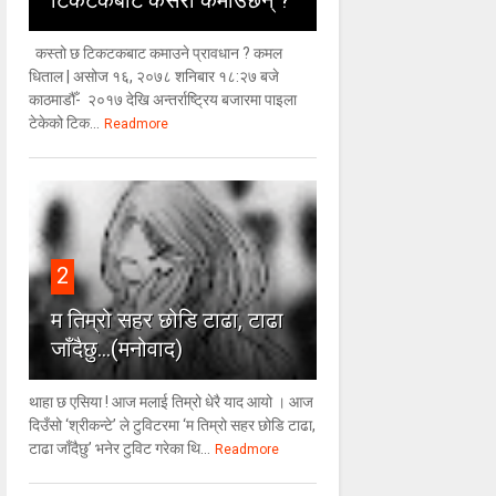
टिकटकबाट कसरी कमाउँछन् ?
कस्तो छ टिकटकबाट कमाउने प्रावधान ? कमल
धिताल | असोज १६, २०७८ शनिबार १८:२७ बजे
काठमाडौँ- २०१७ देखि अन्तर्राष्ट्रिय बजारमा पाइला
टेकेको टिक...
Readmore
2
म तिम्रो सहर छोडि टाढा, टाढा
जाँदैछु…(मनोवाद)
थाहा छ एसिया ! आज मलाई तिम्रो धेरै याद आयो । आज
दिउँसो ‘श्रीकन्टे’ ले टुविटरमा ‘म तिम्रो सहर छोडि टाढा,
टाढा जाँदैछु’ भनेर टुविट गरेका थि...
Readmore